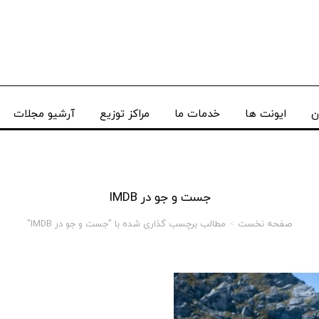
ن
ایونت ها
خدمات ما
مراکز توزیع
آرشیو مجلات
جست و جو در IMDB
صفحه نخست
مطالب برچسب گذاری شده با "جست و جو در IMDB"