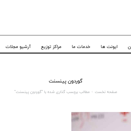
ن
ایونت ها
خدمات ما
مراکز توزیع
آرشیو مجلات
گوردون پینسنت
صفحه نخست
مطالب برچسب گذاری شده با "گوردون پینسنت"