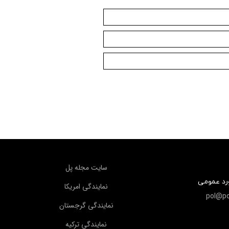
سايت مجله پل
ورد عمومی
نمايندگي امريكا
pol@po
نمايندگي گرجستان
نمايندگي تركيه