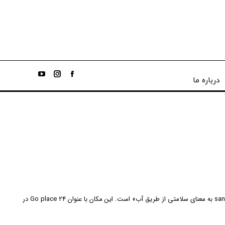
درباره ما
یک اسپای لوکس در نزدیکی تورنتو وجود دارد که به شما امکان می‌دهد در هر زمانی از روزهای هفته تجدید قوا کنید. اسپا مخفف salus per aquam یا sanitas per aquam به معنای سلامتی از طریق آب» است. این مکان با عنوان Go place ۲۴ در