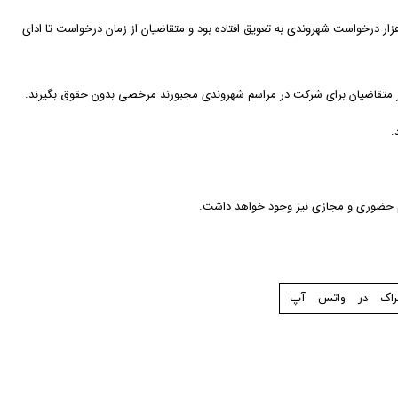
 شیوع کووید-۱۹ در سال ۲۰۲۰، کانادا مراسم شهروندی را به صورت مجازی و از طریق ویدئو کنفرانس برگزار می‌کرد. به گفته دولت فدرال، تا اکتبر ۲۰۲۲، تعداد ۳۵۸ هزار درخواست شهروندی به تعویق افتاده بود و متقاضیان از زمان درخواست تا ادای
اسم حضوری و مجازی نیز وجود خواهد داشت.
راک در واتس آپ