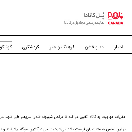
اخبار
مد و فشن
فرهنگ و هنر
گردشگری
گوناگو
مقررات مهاجرت به کانادا تغییر می‌کند تا مراحل شهروند شدن سریعتر طی شود. در ۲۵ فوریه، دولت فدرال اصلاحیه پیشنهادی را اعلام کرد و بر اساس بیانیه Canada Gazette، فدرال رزرو در حال بررسی اصلاحات مقررات ادای سوگند شهروندی است
بر این اساس به متقاضیان فرصت داده می‌شود به صورت آنلاین سوگند یاد کنند و در