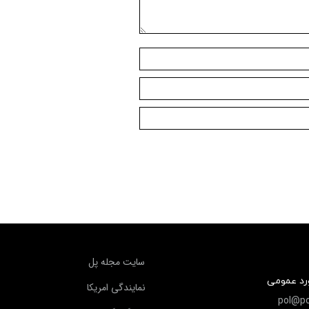
سايت مجله پل
ورد عمومی
نمايندگي امريكا
pol@po