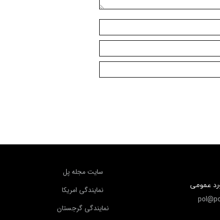
سايت مجله پل
ورد عمومی
نمايندگي امريكا
pol@po
نمايندگي گرجستان